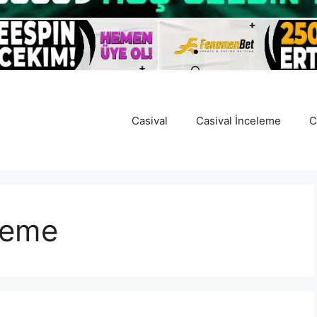
Casival
Casival İnceleme
C
deme