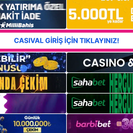
CASIVAL GİRİŞ İÇİN TIKLAYINIZ!