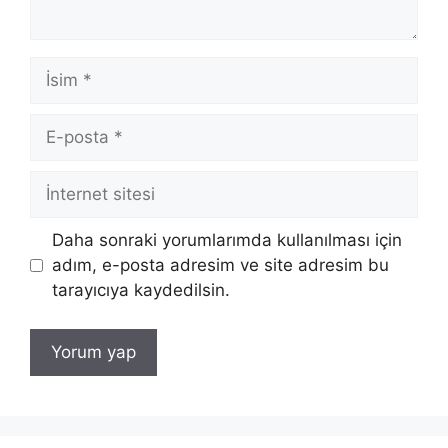
İsim
E-
posta
İnternet
sitesi
Daha sonraki yorumlarımda kullanılması için
adım, e-posta adresim ve site adresim bu
tarayıcıya kaydedilsin.