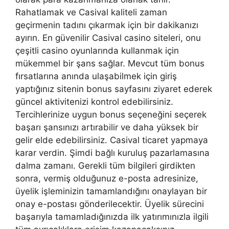
Rahatlamak ve Casival kaliteli zaman
geçirmenin tadını çıkarmak için bir dakikanızı
ayırın. En güvenilir Casival casino siteleri, onu
çeşitli casino oyunlarında kullanmak için
mükemmel bir şans sağlar. Mevcut tüm bonus
fırsatlarına anında ulaşabilmek için giriş
yaptığınız sitenin bonus sayfasını ziyaret ederek
güncel aktivitenizi kontrol edebilirsiniz.
Tercihlerinize uygun bonus seçeneğini seçerek
başarı şansınızı artırabilir ve daha yüksek bir
gelir elde edebilirsiniz. Casival ticaret yapmaya
karar verdin. Şimdi bağlı kuruluş pazarlamasına
dalma zamanı. Gerekli tüm bilgileri girdikten
sonra, vermiş olduğunuz e-posta adresinize,
üyelik işleminizin tamamlandığını onaylayan bir
onay e-postası gönderilecektir. Üyelik sürecini
başarıyla tamamladığınızda ilk yatırımınızla ilgili