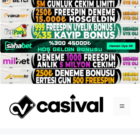
İçeriğe
atla
Menü