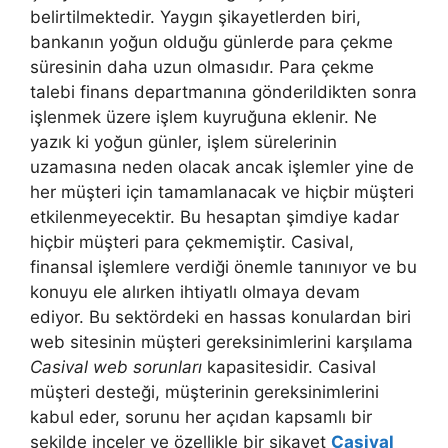
belirtilmektedir. Yaygın şikayetlerden biri,
bankanın yoğun olduğu günlerde para çekme
süresinin daha uzun olmasıdır. Para çekme
talebi finans departmanına gönderildikten sonra
işlenmek üzere işlem kuyruğuna eklenir. Ne
yazık ki yoğun günler, işlem sürelerinin
uzamasına neden olacak ancak işlemler yine de
her müşteri için tamamlanacak ve hiçbir müşteri
etkilenmeyecektir. Bu hesaptan şimdiye kadar
hiçbir müşteri para çekmemiştir. Casival,
finansal işlemlere verdiği önemle tanınıyor ve bu
konuyu ele alırken ihtiyatlı olmaya devam
ediyor. Bu sektördeki en hassas konulardan biri
web sitesinin müşteri gereksinimlerini karşılama
Casival web sorunları
kapasitesidir. Casival
müşteri desteği, müşterinin gereksinimlerini
kabul eder, sorunu her açıdan kapsamlı bir
şekilde inceler ve özellikle bir şikayet
Casival