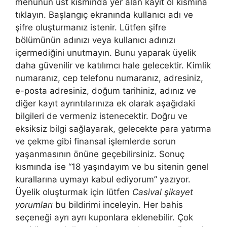
menünün üst kısmında yer alan kayıt ol kısmına
tıklayın. Başlangıç ​​ekranında kullanıcı adı ve
şifre oluşturmanız istenir. Lütfen şifre
bölümünün adınızı veya kullanıcı adınızı
içermediğini unutmayın. Bunu yaparak üyelik
daha güvenilir ve katılımcı hale gelecektir. Kimlik
numaranız, cep telefonu numaranız, adresiniz,
e-posta adresiniz, doğum tarihiniz, adınız ve
diğer kayıt ayrıntılarınıza ek olarak aşağıdaki
bilgileri de vermeniz istenecektir. Doğru ve
eksiksiz bilgi sağlayarak, gelecekte para yatırma
ve çekme gibi finansal işlemlerde sorun
yaşanmasının önüne geçebilirsiniz. Sonuç
kısmında ise “18 yaşındayım ve bu sitenin genel
kurallarına uymayı kabul ediyorum” yazıyor.
Üyelik oluşturmak için lütfen
Casival şikayet
yorumları
bu bildirimi inceleyin. Her bahis
seçeneği ayrı ayrı kuponlara eklenebilir. Çok