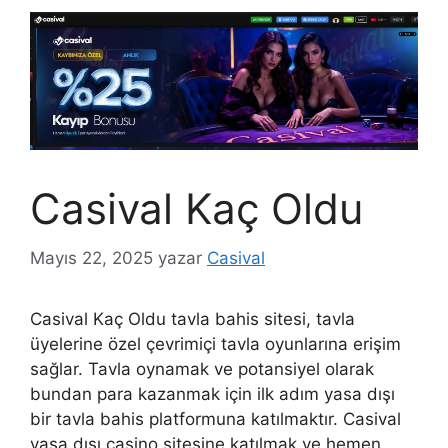
Casival Kaç Oldu
Mayıs 22, 2025
yazar
Casival
Casival Kaç Oldu tavla bahis sitesi, tavla
üyelerine özel çevrimiçi tavla oyunlarına erişim
sağlar. Tavla oynamak ve potansiyel olarak
bundan para kazanmak için ilk adım yasa dışı
bir tavla bahis platformuna katılmaktır. Casival
yasa dışı casino sitesine katılmak ve hemen