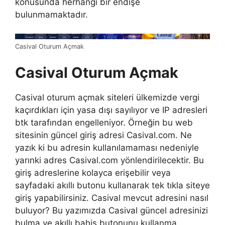
konusunda herhangi bir endişe
bulunmamaktadır.
Casival Oturum Açmak
Casival Oturum Açmak
Casival oturum açmak siteleri ülkemizde vergi
kaçırdıkları için yasa dışı sayılıyor ve IP adresleri
btk tarafından engelleniyor. Örneğin bu web
sitesinin güncel giriş adresi Casival.com. Ne
yazık ki bu adresin kullanılamaması nedeniyle
yarınki adres Casival.com yönlendirilecektir. Bu
giriş adreslerine kolayca erişebilir veya
sayfadaki akıllı butonu kullanarak tek tıkla siteye
giriş yapabilirsiniz. Casival mevcut adresini nasıl
buluyor? Bu yazımızda Casival güncel adresinizi
bulma ve akıllı bahis butonunu kullanma