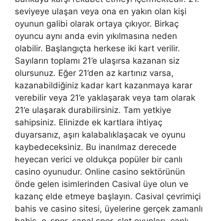
seviyeye ulaşan veya ona en yakın olan kişi
oyunun galibi olarak ortaya çıkıyor. Birkaç
oyuncu aynı anda evin yıkılmasına neden
olabilir. Başlangıçta herkese iki kart verilir.
Sayıların toplamı 21’e ulaşırsa kazanan siz
olursunuz. Eğer 21’den az kartınız varsa,
kazanabildiğiniz kadar kart kazanmaya karar
verebilir veya 21’e yaklaşarak veya tam olarak
21’e ulaşarak durabilirsiniz. Tam yetkiye
sahipsiniz. Elinizde ek kartlara ihtiyaç
duyarsanız, aşırı kalabalıklaşacak ve oyunu
kaybedeceksiniz. Bu inanılmaz derecede
heyecan verici ve oldukça popüler bir canlı
casino oyunudur. Online casino sektörünün
önde gelen isimlerinden Casival üye olun ve
kazanç elde etmeye başlayın. Casival çevrimiçi
bahis ve casino sitesi, üyelerine gerçek zamanlı
bahis, e-spor, sanal spor, slot oyunları, canlı