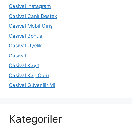
Casival İnstagram
Casival Canlı Destek
Casival Mobil Giriş
Casival Bonus
Casival Üyelik
Casival
Casival Kayıt
Casival Kaç Oldu
Casival Güvenilir Mi
Kategoriler