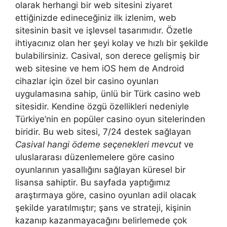
olarak herhangi bir web sitesini ziyaret
ettiğinizde edineceğiniz ilk izlenim, web
sitesinin basit ve işlevsel tasarımıdır. Özetle
ihtiyacınız olan her şeyi kolay ve hızlı bir şekilde
bulabilirsiniz. Casival, son derece gelişmiş bir
web sitesine ve hem iOS hem de Android
cihazlar için özel bir casino oyunları
uygulamasına sahip, ünlü bir Türk casino web
sitesidir. Kendine özgü özellikleri nedeniyle
Türkiye’nin en popüler casino oyun sitelerinden
biridir. Bu web sitesi, 7/24 destek sağlayan
Casival hangi ödeme seçenekleri mevcut
ve
uluslararası düzenlemelere göre casino
oyunlarının yasallığını sağlayan küresel bir
lisansa sahiptir. Bu sayfada yaptığımız
araştırmaya göre, casino oyunları adil olacak
şekilde yaratılmıştır; şans ve strateji, kişinin
kazanıp kazanmayacağını belirlemede çok