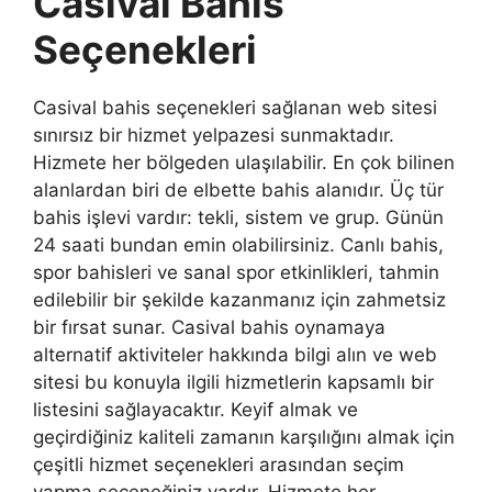
Casival Bahis
Seçenekleri
Casival bahis seçenekleri sağlanan web sitesi
sınırsız bir hizmet yelpazesi sunmaktadır.
Hizmete her bölgeden ulaşılabilir. En çok bilinen
alanlardan biri de elbette bahis alanıdır. Üç tür
bahis işlevi vardır: tekli, sistem ve grup. Günün
24 saati bundan emin olabilirsiniz. Canlı bahis,
spor bahisleri ve sanal spor etkinlikleri, tahmin
edilebilir bir şekilde kazanmanız için zahmetsiz
bir fırsat sunar. Casival bahis oynamaya
alternatif aktiviteler hakkında bilgi alın ve web
sitesi bu konuyla ilgili hizmetlerin kapsamlı bir
listesini sağlayacaktır. Keyif almak ve
geçirdiğiniz kaliteli zamanın karşılığını almak için
çeşitli hizmet seçenekleri arasından seçim
yapma seçeneğiniz vardır. Hizmete her