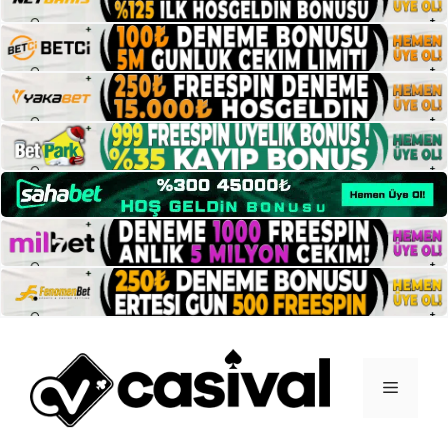
İçeriğe
atla
Menü