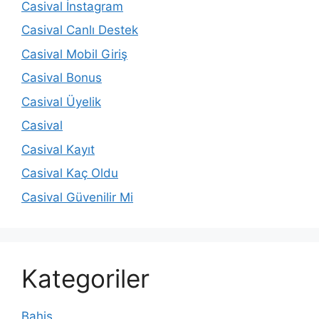
Casival İnstagram
Casival Canlı Destek
Casival Mobil Giriş
Casival Bonus
Casival Üyelik
Casival
Casival Kayıt
Casival Kaç Oldu
Casival Güvenilir Mi
Kategoriler
Bahis