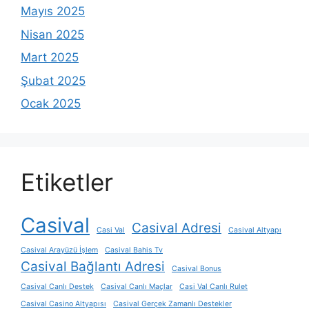
Mayıs 2025
Nisan 2025
Mart 2025
Şubat 2025
Ocak 2025
Etiketler
Casival
Casival Adresi
Casi Val
Casival Altyapı
Casival Arayüzü İşlem
Casival Bahis Tv
Casival Bağlantı Adresi
Casival Bonus
Casival Canlı Destek
Casival Canlı Maçlar
Casi Val Canlı Rulet
Casival Casino Altyapısı
Casival Gerçek Zamanlı Destekler