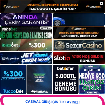
×
CASIVAL GİRİŞ İÇİN TIKLAYINIZ!