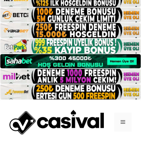
İçeriğe
atla
Menü