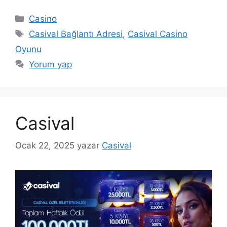
Kategoriler
Casino
Etiketler
Casival Bağlantı Adresi
,
Casival Casino
Oyunu
Yorum yap
Casival
Ocak 22, 2025
yazar
Casival