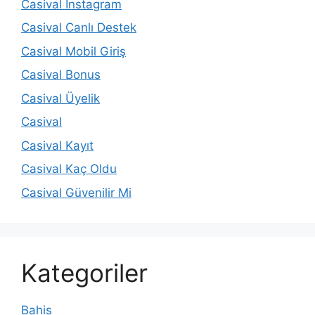
Casival İnstagram
Casival Canlı Destek
Casival Mobil Giriş
Casival Bonus
Casival Üyelik
Casival
Casival Kayıt
Casival Kaç Oldu
Casival Güvenilir Mi
Kategoriler
Bahis