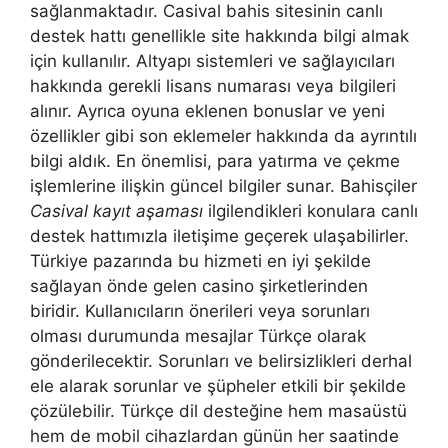
sağlanmaktadır. Casival bahis sitesinin canlı
destek hattı genellikle site hakkında bilgi almak
için kullanılır. Altyapı sistemleri ve sağlayıcıları
hakkında gerekli lisans numarası veya bilgileri
alınır. Ayrıca oyuna eklenen bonuslar ve yeni
özellikler gibi son eklemeler hakkında da ayrıntılı
bilgi aldık. En önemlisi, para yatırma ve çekme
işlemlerine ilişkin güncel bilgiler sunar. Bahisçiler
Casival kayıt aşaması
ilgilendikleri konulara canlı
destek hattımızla iletişime geçerek ulaşabilirler.
Türkiye pazarında bu hizmeti en iyi şekilde
sağlayan önde gelen casino şirketlerinden
biridir. Kullanıcıların önerileri veya sorunları
olması durumunda mesajlar Türkçe olarak
gönderilecektir. Sorunları ve belirsizlikleri derhal
ele alarak sorunlar ve şüpheler etkili bir şekilde
çözülebilir. Türkçe dil desteğine hem masaüstü
hem de mobil cihazlardan günün her saatinde