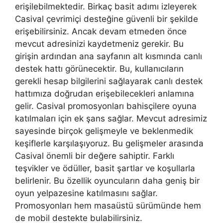
erişilebilmektedir. Birkaç basit adımı izleyerek
Casival çevrimiçi desteğine güvenli bir şekilde
erişebilirsiniz. Ancak devam etmeden önce
mevcut adresinizi kaydetmeniz gerekir. Bu
girişin ardından ana sayfanın alt kısmında canlı
destek hattı görünecektir. Bu, kullanıcıların
gerekli hesap bilgilerini sağlayarak canlı destek
hattımıza doğrudan erişebilecekleri anlamına
gelir. Casival promosyonları bahisçilere oyuna
katılmaları için ek şans sağlar. Mevcut adresimiz
sayesinde birçok gelişmeyle ve beklenmedik
keşiflerle karşılaşıyoruz. Bu gelişmeler arasında
Casival önemli bir değere sahiptir. Farklı
teşvikler ve ödüller, basit şartlar ve koşullarla
belirlenir. Bu özellik oyuncuların daha geniş bir
oyun yelpazesine katılmasını sağlar.
Promosyonları hem masaüstü sürümünde hem
de mobil destekte bulabilirsiniz.