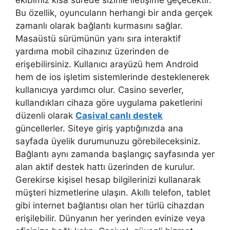
ekibimiz kısa sürede sizinle iletişime geçecektir.
Bu özellik, oyuncuların herhangi bir anda gerçek
zamanlı olarak bağlantı kurmasını sağlar.
Masaüstü sürümünün yanı sıra interaktif
yardıma mobil cihazınız üzerinden de
erişebilirsiniz. Kullanıcı arayüzü hem Android
hem de ios işletim sistemlerinde desteklenerek
kullanıcıya yardımcı olur. Casino severler,
kullandıkları cihaza göre uygulama paketlerini
düzenli olarak
Casival canlı destek
güncellerler. Siteye giriş yaptığınızda ana
sayfada üyelik durumunuzu görebileceksiniz.
Bağlantı aynı zamanda başlangıç ​​sayfasında yer
alan aktif destek hattı üzerinden de kurulur.
Gerekirse kişisel hesap bilgilerinizi kullanarak
müşteri hizmetlerine ulaşın. Akıllı telefon, tablet
gibi internet bağlantısı olan her türlü cihazdan
erişilebilir. Dünyanın her yerinden evinize veya