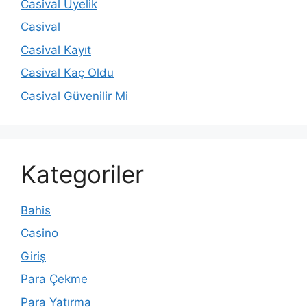
Casival Üyelik
Casival
Casival Kayıt
Casival Kaç Oldu
Casival Güvenilir Mi
Kategoriler
Bahis
Casino
Giriş
Para Çekme
Para Yatırma