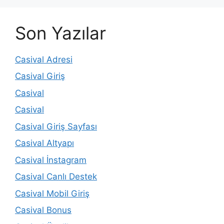
Son Yazılar
Casival Adresi
Casival Giriş
Casival
Casival
Casival Giriş Sayfası
Casival Altyapı
Casival İnstagram
Casival Canlı Destek
Casival Mobil Giriş
Casival Bonus