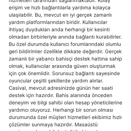
hizmetleri tarafından sağlanmaktadır. Kolay
erişim ve hızlı bağlantılarla yardıma kolayca
ulaşılabilir. Bu, mevcut en iyi gerçek zamanlı
yardım platformlarından biridir. Kullanıcılar
ihtiyaç duydukları anda herhangi bir kesinti
olmadan birbirleriyle anında bağlantı kurabilirler.
Bu özel durumda kullanıcı forumlarındaki olumlu
geri bildirimler özellikle dikkate değerdir. Gerçek
zamanlı bir yabancı bahisçi destek hattına sahip
olmak, kullanıcılar arasında güven oluşturmak
için çok önemlidir. Sorunsuz bağlantı sayesinde
oyuncular çeşitli şekillerde yardım alırlar.
Casival, mevcut adresinizde günün her saati
destek için hazırdır. Bahis alanında önceden
deneyim ve bilgi sahibi olan hesap yöneticilerine
yardımcı oluyoruz. Herhangi bir sorun olması
durumunda özel müşteri hizmetleri ekibimiz hızlı
çözümler sunmaya hazırdır. Masaüstü