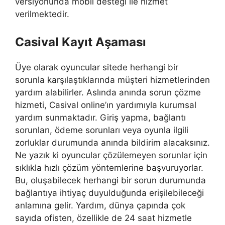
versiyonunda mobil desteği ile hizmet
verilmektedir.
Casival Kayıt Aşaması
Üye olarak oyuncular sitede herhangi bir
sorunla karşılaştıklarında müşteri hizmetlerinden
yardım alabilirler. Aslında anında sorun çözme
hizmeti, Casival online’ın yardımıyla kurumsal
yardım sunmaktadır. Giriş yapma, bağlantı
sorunları, ödeme sorunları veya oyunla ilgili
zorluklar durumunda anında bildirim alacaksınız.
Ne yazık ki oyuncular çözülemeyen sorunlar için
sıklıkla hızlı çözüm yöntemlerine başvuruyorlar.
Bu, oluşabilecek herhangi bir sorun durumunda
bağlantıya ihtiyaç duyulduğunda erişilebileceği
anlamına gelir. Yardım, dünya çapında çok
sayıda ofisten, özellikle de 24 saat hizmetle