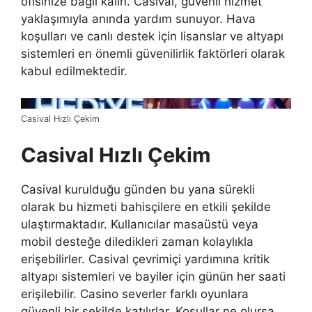
ofisinize bağlı kalın. Casival, güvenli hizmet
yaklaşımıyla anında yardım sunuyor. Hava
koşulları ve canlı destek için lisanslar ve altyapı
sistemleri en önemli güvenilirlik faktörleri olarak
kabul edilmektedir.
Casival Hızlı Çekim
Casival Hızlı Çekim
Casival kurulduğu günden bu yana sürekli
olarak bu hizmeti bahisçilere en etkili şekilde
ulaştırmaktadır. Kullanıcılar masaüstü veya
mobil desteğe diledikleri zaman kolaylıkla
erişebilirler. Casival çevrimiçi yardımına kritik
altyapı sistemleri ve bayiler için günün her saati
erişilebilir. Casino severler farklı oyunlara
güvenli bir şekilde katılırlar. Koşullar ne olursa