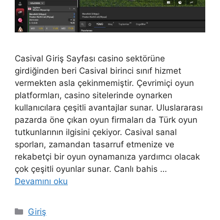
Casival Giriş Sayfası casino sektörüne
girdiğinden beri Casival birinci sınıf hizmet
vermekten asla çekinmemiştir. Çevrimiçi oyun
platformları, casino sitelerinde oynarken
kullanıcılara çeşitli avantajlar sunar. Uluslararası
pazarda öne çıkan oyun firmaları da Türk oyun
tutkunlarının ilgisini çekiyor. Casival sanal
sporları, zamandan tasarruf etmenize ve
rekabetçi bir oyun oynamanıza yardımcı olacak
çok çeşitli oyunlar sunar. Canlı bahis …
Devamını oku
Kategoriler
Giriş