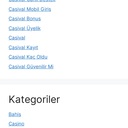
Casival Mobil Giriş
Casival Bonus
Casival Üyelik
Casival
Casival Kayıt
Casival Kaç Oldu
Casival Güvenilir Mi
Kategoriler
Bahis
Casino