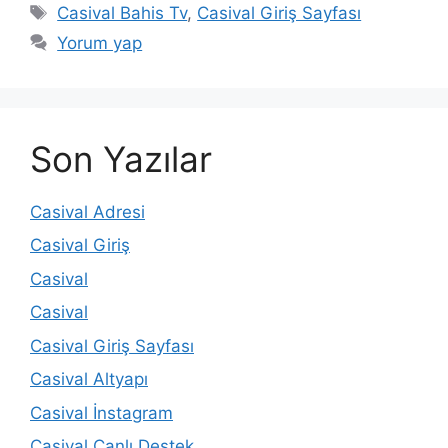
Etiketler
Casival Bahis Tv
,
Casival Giriş Sayfası
Yorum yap
Son Yazılar
Casival Adresi
Casival Giriş
Casival
Casival
Casival Giriş Sayfası
Casival Altyapı
Casival İnstagram
Casival Canlı Destek