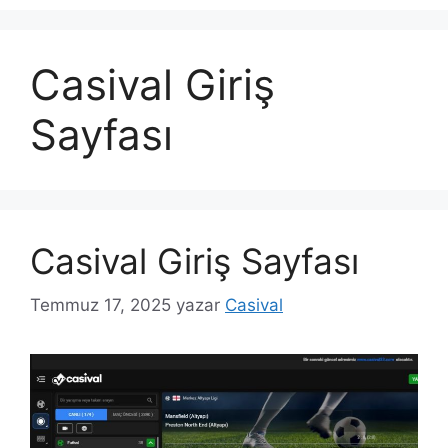
Casival Giriş
Sayfası
Casival Giriş Sayfası
Temmuz 17, 2025
yazar
Casival